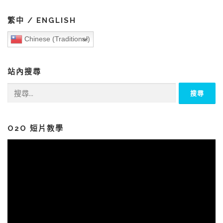
繁中 / ENGLISH
Chinese (Traditional)
站內搜尋
搜
尋
關
鍵
字:
O2O 短片教學