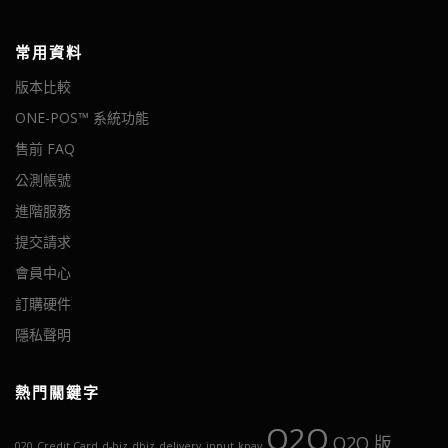
常用資料
版本比較
ONE-POS™ 系統功能
售前 FAQ
公測帳號
進階服務
提交請求
會員中心
訂購硬件
隱私聲明
熱門關鍵字
O2O
O2O 版
020
Credit Card
d-biz
dbiz
delivery_input
kpay