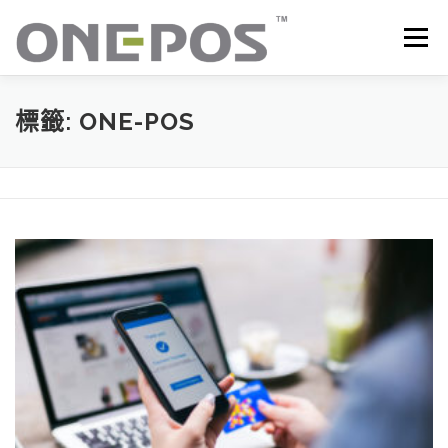
跳
至
選單
主
要
內
容
所有產品．下載
價目表
OP+ 聯網版會員中心
標籤:
ONE-POS
技術支援
客戶感謝語
最新消息
聯絡我們