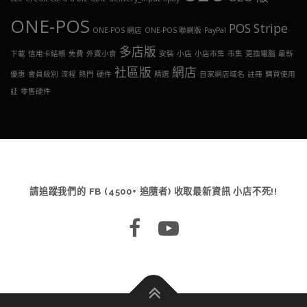
ONE-POS
POS
Stripe
ONE-POS 網店
ONE-POS 聯網版
PayPal
多店版
下載
信用卡結帳
免費
外賣小食
安裝
小店
小店市集
市集
更換電腦
最新
社區版
網店
優惠
會員級別
流程
熱門
硬件
精選
自家網店域名
註冊
購買使用
証
零售硬件
請追蹤我們的 FB (4500+ 追隨者) 收取最新資訊 小店不死!!