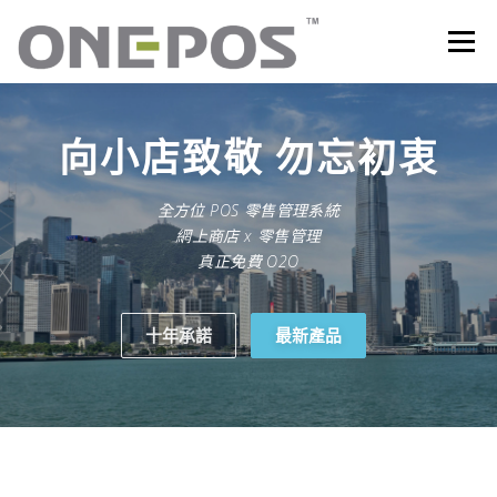
跳
至
選單
主
要
內
容
所有產品．下載
價目表
OP+ 聯網版會員中心
向小店致敬
勿忘初衷
全方位 POS 零售管理系統
技術支援
客戶感謝語
最新消息
聯絡我們
網上商店 x 零售管理
真正免費 O2O
十年承諾
最新產品