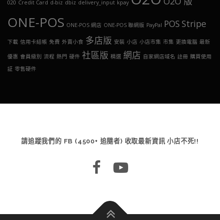
O2O 版
020
Credit Card
d-biz
dbiz
delivery_input
kpay
ONE-POS
POS
Stripe
ONE-POS 網店
ONE-POS 聯網版
PayPal
多店版
下載
信用卡結帳
免費
外賣小食
安裝
小店
小店市集
市集
更換電腦
最新
社區版
網店
優惠
會員級別
流程
熱門
硬件
精選
自家網店域名
註冊
購買使用
証
零售硬件
請追蹤我們的 FB (4500+ 追隨者) 收取最新資訊 小店不死!!