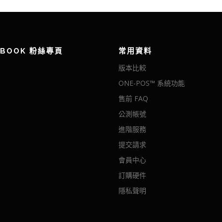
EBOOK 粉絲專頁
常用資料
版本比較
ONE-POS™ 系統功能
售前 FAQ
公測帳號
進階服務
提交請求
會員中心
訂購硬件
隱私聲明