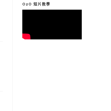
鍵
O2O 短片教學
字: