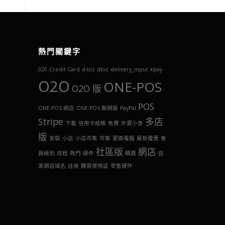
熱門關鍵字
020
Credit Card
d-biz
dbiz
delivery_input
kpay
O2O
ONE-POS
O2O 版
POS
ONE-POS 網店
ONE-POS 聯網版
PayPal
Stripe
多店
下載
信用卡結帳
免費
外賣小食
版
安裝
小店
小店市集
市集
更換電腦
最新優惠
會
社區版
網店
員級別
流程
熱門
硬件
精選
自
家網店域名
註冊
購買使用証
零售硬件