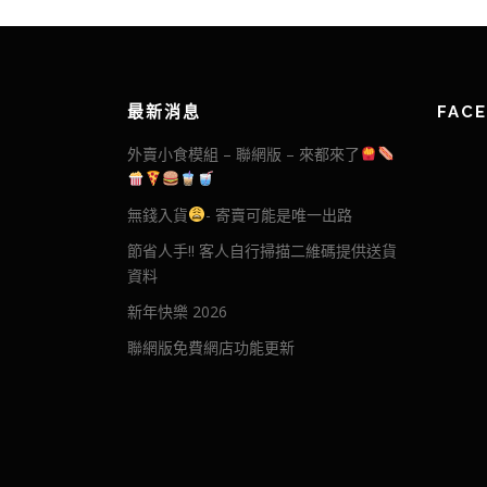
最新消息
FAC
外賣小食模組 – 聯網版 – 來都來了
無錢入貨
- 寄賣可能是唯一出路
節省人手!! 客人自行掃描二維碼提供送貨
資料
新年快樂 2026
聯網版免費網店功能更新