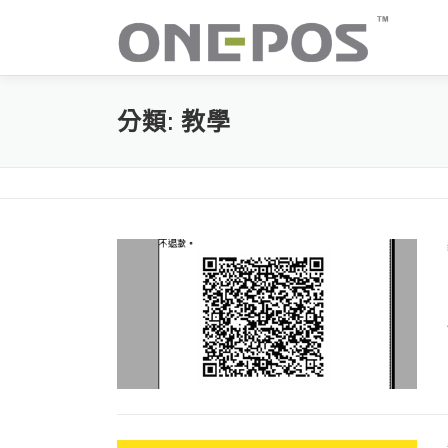
跳
至
主
要
內
分類:
教學
容