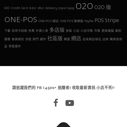
O2O
O2O 版
020
Credit Card
d-biz
dbiz
delivery_input
kpay
ONE-POS
POS
Stripe
ONE-POS 網店
ONE-POS 聯網版
PayPal
多店版
下載
信用卡結帳
免費
外賣小食
安裝
小店
小店市集
市集
更換電腦
最新
社區版
網店
優惠
會員級別
流程
熱門
硬件
精選
自家網店域名
註冊
購買使用
証
零售硬件
請追蹤我們的 FB (4500+ 追隨者) 收取最新資訊 小店不死!!