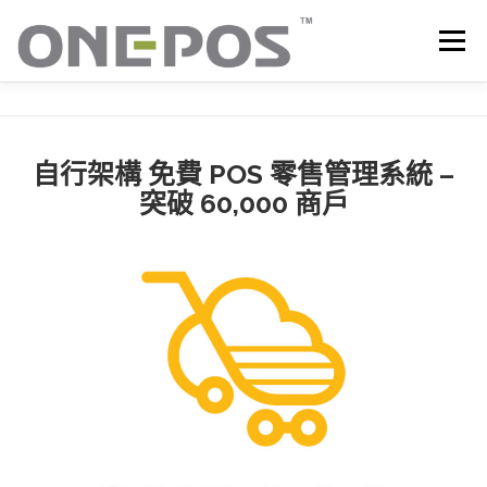
跳
至
選單
主
要
內
容
所有產品．下載
價目表
OP+ 聯網版會員中心
自
行架
構 免費 POS 零售管理系統
–
突破 60,000 商戶
技術支援
客戶感謝語
最新消息
聯絡我們