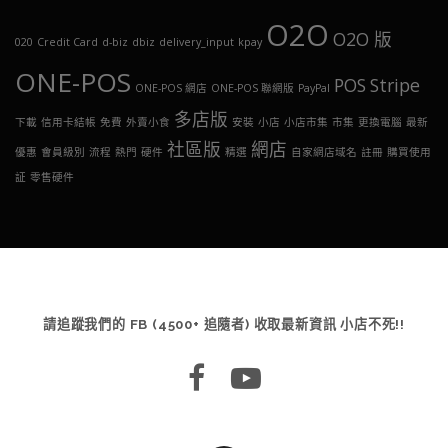
O2O
O2O 版
020
Credit Card
d-biz
dbiz
delivery_input
kpay
ONE-POS
POS
Stripe
ONE-POS 網店
ONE-POS 聯網版
PayPal
多店版
下載
信用卡結帳
免費
外賣小食
安裝
小店
小店市集
市集
更換電腦
最新
社區版
網店
優惠
會員級別
流程
熱門
硬件
精選
自家網店域名
註冊
購買使用
証
零售硬件
請追蹤我們的 FB (4500+ 追隨者) 收取最新資訊 小店不死!!