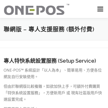
跳
至
選單
主
要
內
容
所有產品．下載
價目表
OP+ 聯網版會員中心
聯網版 – 專人支援服務 (額外付費)
技術支援
客戶感謝語
最新消息
聯絡我們
專人特快系統設置服務 (Setup Service)
ONE-POS™ 系統設計「以人為本」、簡單易用、方便各位
網友自行安裝使用。
但由於聯網版比較複雜，如欲加快上手，可額外付費購買
「特快系統設置服務」，方便新用戶 或 現有社區版用戶快
速設置完成。