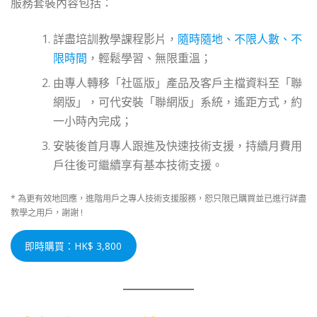
服務套裝內容包括：
詳盡培訓教學課程影片，
隨時隨地、不限人數、不
限時間
，輕鬆學習、無限重溫；
由專人轉移「社區版」產品及客戶主檔資料至「聯
網版」，可代安裝「聯網版」系統，遙距方式，約
一小時內完成；
安裝後首月專人跟進及快速技術支援，持續月費用
戶往後可繼續享有基本技術支援。
* 為更有效地回應，進階用戶之專人技術支援服務，恕只限已購買並已進行詳盡
教學之用戶，謝謝 !
即時購買
：HK$ 3,800