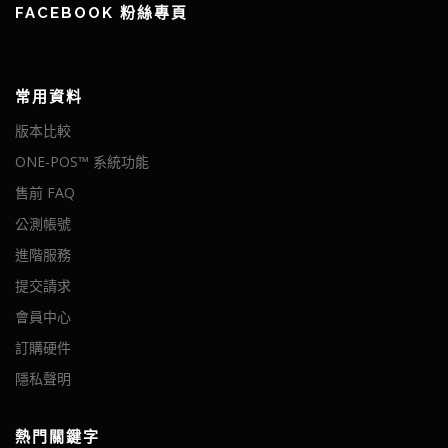
FACEBOOK 粉絲專頁
常用資料
版本比較
ONE-POS™ 系統功能
售前 FAQ
公測帳號
進階服務
提交請求
會員中心
訂購硬件
隱私聲明
熱門關鍵字