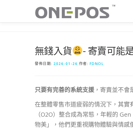
跳
至
主
要
內
容
無錢入貨
- 寄賣可能
發佈日期:
2026-01-26
作者:
FDNOL
只要有完善的系統支援
，寄賣並不會
在整體零售市道疲弱的情況下，其實
（O2O）整合成為常態，年輕的 Ge
物美」，他們更重視購物體驗與情感