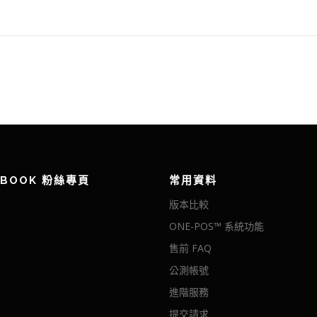
EBOOK 粉絲專頁
常用資料
版本比較
ONE-POS™ 系統功能
售前 FAQ
公測帳號
進階服務
提交請求