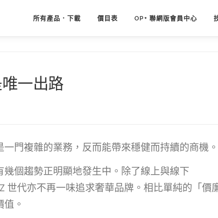
所有產品．下載
價目表
OP+ 聯網版會員中心
是唯一出路
是一門複雜的業務，反而能帶來穩健而持續的商機
有幾個趨勢正明顯地發生中。除了線上與線下
n Z 世代亦不再一味追求奢華品牌。相比單純的「價
價值。