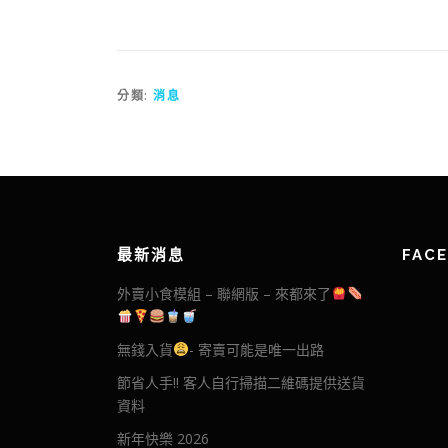
分類:
消息
最新消息
FAC
外賣小食模組 – 聯網版 – 來都來了
無錢入貨
- 寄賣可能是唯一出路
節省人手!! 客人自行掃描二維碼提供送貨
資料
新年快樂 2026