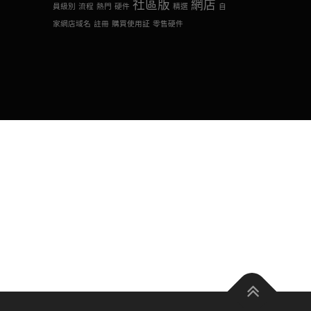
社區版
網店
員級別
流程
熱門
硬件
精選
自
家網店域名
註冊
購買使用証
零售硬件