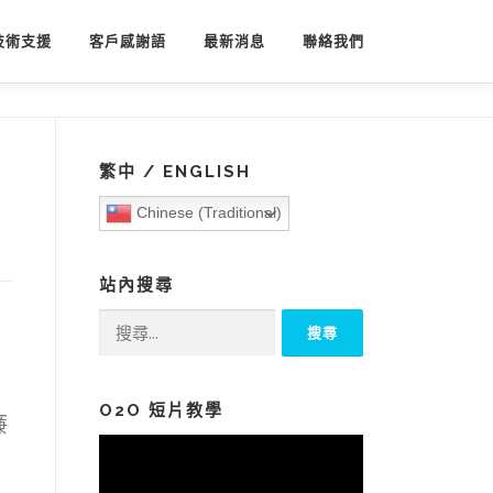
技術支援
客戶感謝語
最新消息
聯絡我們
繁中 / ENGLISH
Chinese (Traditional)
站內搜尋
搜
。
尋
關
鍵
O2O 短片教學
廉
字: