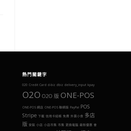
熱門關鍵字
020
Credit Card
d-biz
dbiz
delivery_input
kpay
O2O
ONE-POS
O2O 版
POS
ONE-POS 網店
ONE-POS 聯網版
PayPal
Stripe
多店
下載
信用卡結帳
免費
外賣小食
版
安裝
小店
小店市集
市集
更換電腦
最新優惠
會