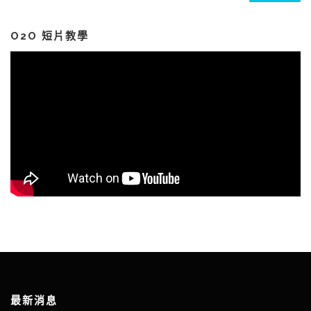
關
鍵
字:
O2O 短片教學
最新消息