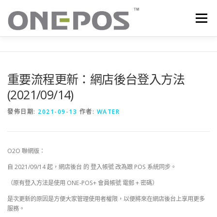
跳
至
選單
主
要
內
容
所有產品．下載
價目表
OP+ 聯網版會員中心
重要流程更新：網店後台登入方法
(2021/09/14)
技術支援
客戶感謝語
最新消息
聯絡我們
發佈日期:
2021-09-13
作者:
WATER
O2O 聯網版：
自 2021/09/14 起，網店後台 的 登入帳號 改為跟 POS 系統同步。
（原有登入方法是使用 ONE-POS+ 會員帳號 電郵 + 密碼）
是次更新的原因是方便大家管理使用者權限，以便將來在網店後台上享用更多
服務。