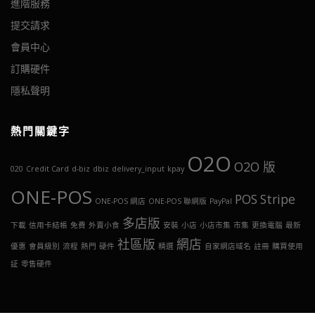
進階服務
提交請求
會員中心
訂購硬件
隱私聲明
熱門關鍵字
O2O
O2O 版
020
Credit Card
d-biz
dbiz
delivery_input
kpay
ONE-POS
POS
Stripe
ONE-POS 網店
ONE-POS 聯網版
PayPal
多店版
下載
信用卡結帳
免費
外賣小食
安裝
小店
小店市集
市集
更換電腦
最新
社區版
網店
優惠
會員級別
流程
熱門
硬件
精選
自家網店域名
註冊
購買使用
証
零售硬件