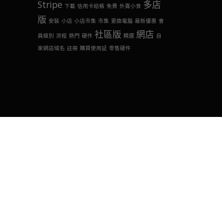
Stripe
多店
下載
信用卡結帳
免費
外賣小食
版
安裝
小店
小店市集
市集
更換電腦
最新優惠
會
社區版
網店
員級別
流程
熱門
硬件
精選
自
家網店域名
註冊
購買使用証
零售硬件