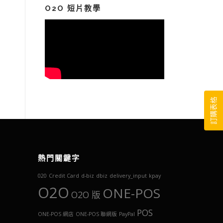
鍵
O2O 短片教學
字:
訂購表格
熱門關鍵字
020
Credit Card
d-biz
dbiz
delivery_input
kpay
O2O
ONE-POS
O2O 版
POS
ONE-POS 網店
ONE-POS 聯網版
PayPal