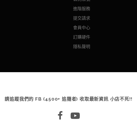
進階服務
提交請求
會員中心
訂購硬件
隱私聲明
請追蹤我們的 FB (4500+ 追隨者) 收取最新資訊 小店不死!!