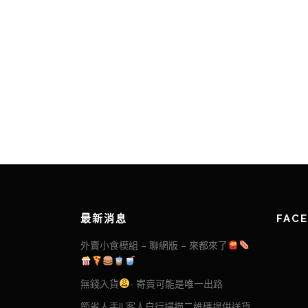
最新消息
FAC
外賣小食模組 – 聯網版 – 來都來了
無錢入貨
- 寄賣可能是唯一出路
節省人手!! 客人自行掃描二維碼提供送貨