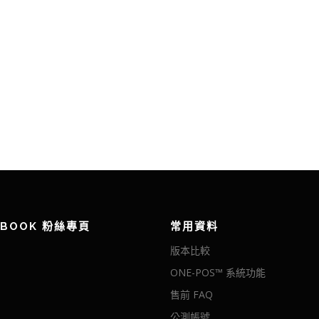
EBOOK 粉絲專頁
常用資料
版本比較
ONE-POS™ 系統功能
售前 FAQ
公測帳號