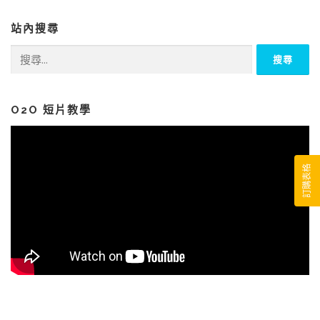
站內搜尋
搜
尋
關
鍵
字:
O2O 短片教學
訂購表格