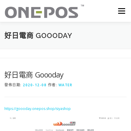
跳
至
選單
主
要
內
容
所有產品．下載
價目表
OP+ 聯網版會員中心
好日電商 GOOODAY
技術支援
客戶感謝語
最新消息
聯絡我們
好日電商 Goooday
發佈日期:
2020-12-08
作者:
WATER
https://goooday.onepos.shop/siyashop