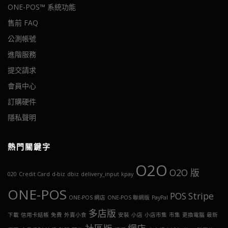
ONE-POS™ 系統功能
售前 FAQ
公測帳號
進階服務
提交請求
會員中心
訂購硬件
隱私聲明
熱門關鍵字
O2O
O2O 版
020
Credit Card
d-biz
dbiz
delivery_input
kpay
ONE-POS
POS
Stripe
ONE-POS 網店
ONE-POS 聯網版
PayPal
多店版
下載
信用卡結帳
免費
外賣小食
安裝
小店
小店市集
市集
更換電腦
最新