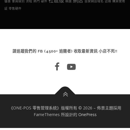
社區版
網店
優惠
會員級別
流程
熱門
硬件
精選
自家網店域名
註冊
購買使用
証
零售硬件
請追蹤我們的 FB (4500+ 追隨者) 收取最新資訊 小店不死!!
《ONE-POS 零售管理系統》版權所有 © 2026
–
佈景主題採用
FameThemes 所設計的
OnePress