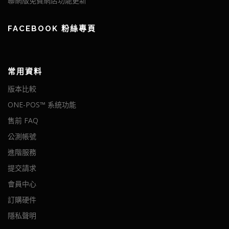
聯網版免費網店功能更新
FACEBOOK 粉絲專頁
常用資料
版本比較
ONE-POS™ 系統功能
售前 FAQ
公測帳號
進階服務
提交請求
會員中心
訂購硬件
隱私聲明