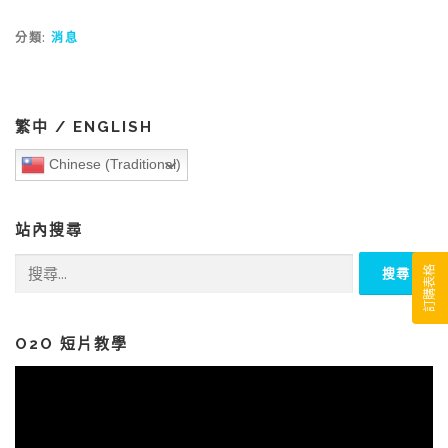
分類:
消息
繁中 / ENGLISH
Chinese (Traditional)
站內搜尋
搜
訂購表格
尋
關
鍵
字:
O2O 短片教學