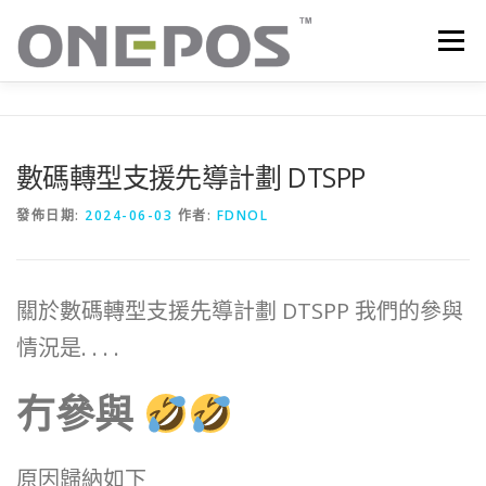
跳
至
選單
主
要
內
容
所有產品．下載
價目表
OP+ 聯網版會員中心
數碼轉型支援先導計劃 DTSPP
技術支援
客戶感謝語
最新消息
聯絡我們
發佈日期:
2024-06-03
作者:
FDNOL
關於數碼轉型支援先導計劃 DTSPP 我們的參與
情況是. . . .
冇參與
原因歸納如下