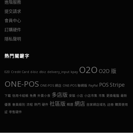
進階服務
提交請求
會員中心
訂購硬件
隱私聲明
熱門關鍵字
O2O
O2O 版
020
Credit Card
d-biz
dbiz
delivery_input
kpay
ONE-POS
POS
Stripe
ONE-POS 網店
ONE-POS 聯網版
PayPal
多店版
下載
信用卡結帳
免費
外賣小食
安裝
小店
小店市集
市集
更換電腦
最新
社區版
網店
優惠
會員級別
流程
熱門
硬件
精選
自家網店域名
註冊
購買使用
証
零售硬件