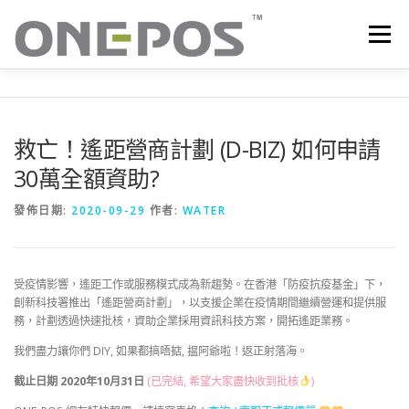
跳
至
選單
主
要
內
容
所有產品．下載
價目表
OP+ 聯網版會員中心
救亡！遙距營商計劃 (D-BIZ) 如何申請
30萬全額資助?
技術支援
客戶感謝語
最新消息
聯絡我們
發佈日期:
2020-09-29
作者:
WATER
受疫情影響，遙距工作或服務糢式成為新趨勢。在香港「防疫抗疫基金」下，
創新科技署推出「遙距營商計劃」，以支援企業在疫情期間繼續營運和提供服
務，計劃透過快速批核，資助企業採用資訊科技方案，開拓遙距業務。
我們盡力讓你們 DIY, 如果都搞唔掂, 揾阿爺啦！返正射落海。
截止日期 2020年10月31日
(已完結, 希望大家盡快收到批核
)