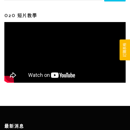
關
鍵
字:
O2O 短片教學
訂購表格
最新消息